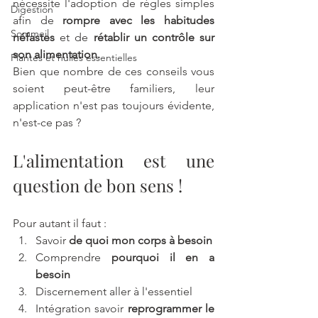
nécessite l'adoption de règles simples 
Digestion
afin de
 rompre avec les habitudes 
Sommeil
néfastes 
et de 
rétablir un contrôle sur 
son alimentation. 
Plantes et huiles essentielles
Bien que nombre de ces conseils vous 
soient peut-être familiers, leur 
application n'est pas toujours évidente, 
n'est-ce pas ?
L'alimentation est une 
question de bon sens ! 
Pour autant il faut :
Savoir 
de quoi mon corps à besoin 
Comprendre 
pourquoi il en a 
besoin
Discernement aller à l'essentiel
Intégration savoir 
reprogrammer le 