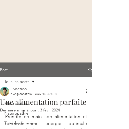
Post
Tous les posts
Manzano
Tous les posts
26 janv. 2024
3 min de lecture
Une alimentation parfaite
Mes recettes
Dernière mise à jour :
3 févr. 2024
Naturopathie
Prendre en main son alimentation et 
Troubles féminins
retrouver une énergie optimale 