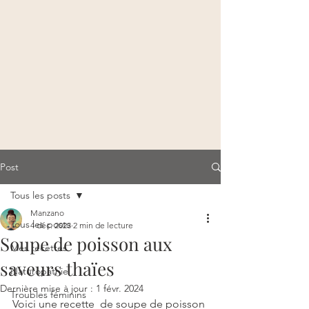
Post
Tous les posts
Manzano
Tous les posts
4 déc. 2023
2 min de lecture
Soupe de poisson aux
Mes recettes
saveurs thaïes
Naturopathie
Dernière mise à jour :
1 févr. 2024
Troubles féminins
Voici une recette  de soupe de poisson 