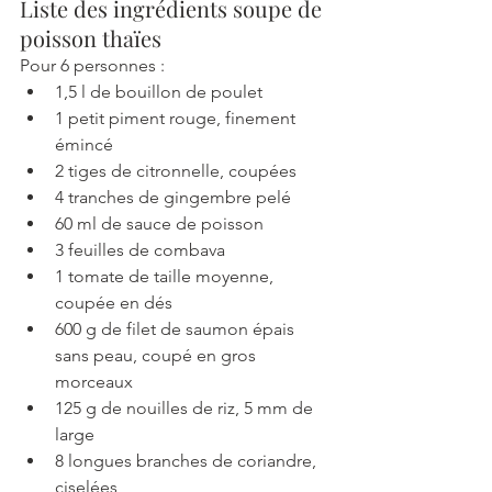
Liste des ingrédients soupe de 
poisson thaïes
Pour 6 personnes : 
1,5 l de bouillon de poulet
1 petit piment rouge, finement 
émincé
2 tiges de citronnelle, coupées
4 tranches de gingembre pelé
60 ml de sauce de poisson
3 feuilles de combava
1 tomate de taille moyenne, 
coupée en dés
600 g de filet de saumon épais 
sans peau, coupé en gros 
morceaux
125 g de nouilles de riz, 5 mm de 
large
8 longues branches de coriandre, 
ciselées