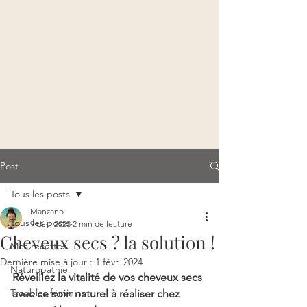
Post
Tous les posts
Manzano
Tous les posts
9 déc. 2023
2 min de lecture
Cheveux secs ? la solution !
Mes recettes
Dernière mise à jour :
1 févr. 2024
Naturopathie
Réveillez la vitalité de vos cheveux secs 
Troubles féminins
avec ce soin naturel à réaliser chez 