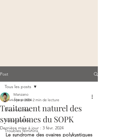
Post
Tous les posts
Manzano
Tous les posts
6 janv. 2024
2 min de lecture
Traitement naturel des
Mes recettes
symptômes du SOPK
Naturopathie
Dernière mise à jour :
3 févr. 2024
Troubles féminins
Le syndrome des ovaires polykystiques