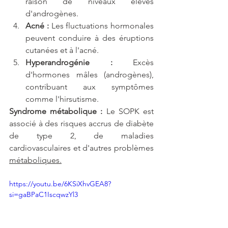
raison de niveaux élevés 
d'androgènes.
Acné :
 Les fluctuations hormonales 
peuvent conduire à des éruptions 
cutanées et à l'acné.
Hyperandrogénie :
 Excès 
d'hormones mâles (androgènes), 
contribuant aux symptômes 
comme l'hirsutisme.
Syndrome métabolique :
 Le SOPK est 
associé à des risques accrus de diabète 
de type 2, de maladies 
cardiovasculaires et d'autres problèmes 
métaboliques.
https://youtu.be/6KSiXhvGEA8?
si=gaBPaC1IscqwzYl3