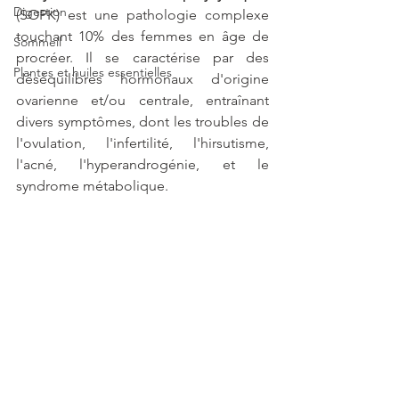
Digestion
(SOPK) est une pathologie complexe 
touchant 10% des femmes en âge de 
Sommeil
procréer. Il se caractérise par des 
Plantes et huiles essentielles
déséquilibres hormonaux d'origine 
ovarienne et/ou centrale, entraînant 
divers symptômes, dont les troubles de 
l'ovulation, l'infertilité, l'hirsutisme, 
l'acné, l'hyperandrogénie, et le 
syndrome métabolique.