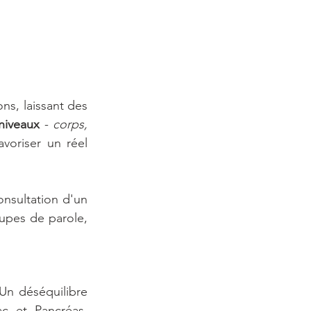
s, laissant des 
 niveaux 
- 
corps, 
voriser un réel 
onsultation d'un 
upes de parole, 
n déséquilibre 
 et Pancréas, 