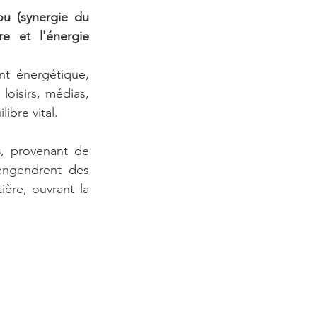
ou (synergie du 
 et l'énergie 
 énergétique, 
loisirs, médias, 
ibre vital. 
s
, provenant de 
engendrent des 
ère, ouvrant la 