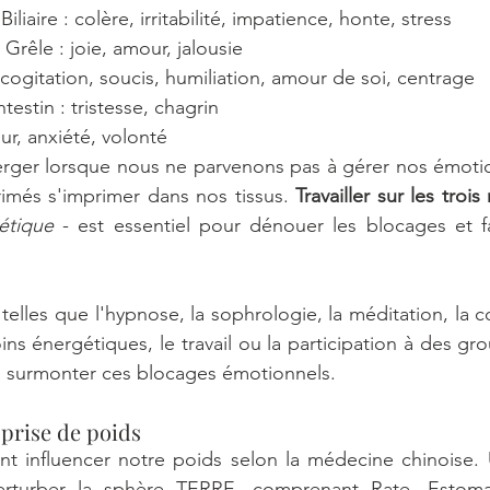
Biliaire : colère, irritabilité, impatience, honte, stress
 Grêle : joie, amour, jalousie
cogitation, soucis, humiliation, amour de soi, centrage
estin : tristesse, chagrin
eur, anxiété, volonté
rger lorsque nous ne parvenons pas à gérer nos émotion
imés s'imprimer dans nos tissus. 
Travailler sur les trois
étique
 - est essentiel pour dénouer les blocages et fa
 telles que l'hypnose, la sophrologie, la méditation, la c
ns énergétiques, le travail ou la participation à des gro
à surmonter ces blocages émotionnels.
 prise de poids
t influencer notre poids selon la médecine chinoise. U
rturber la sphère TERRE, comprenant Rate, Estomac