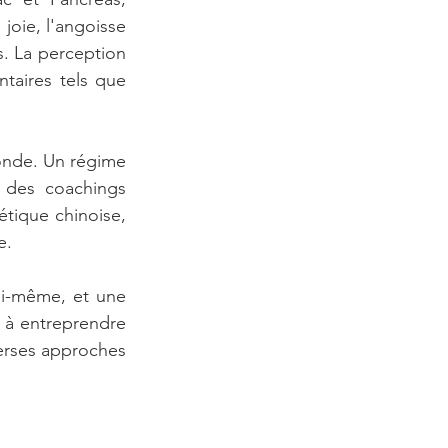
joie, l'angoisse 
. La perception 
aires tels que 
nde. Un régime 
des coachings 
étique chinoise, 
e.
i-même, et une 
 à entreprendre 
erses approches 