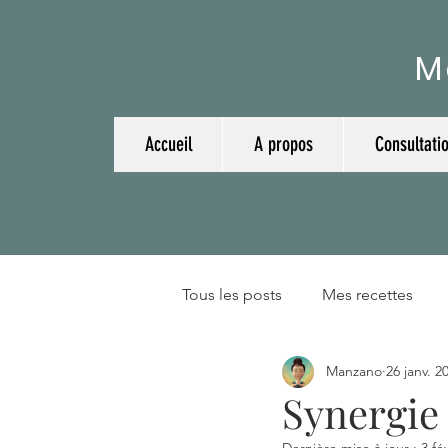
M
Accueil
A propos
Consultati
Tous les posts
Mes recettes
Manzano
26 janv. 2
Plantes et huiles essentielles
Synergie 
Dernière mise à jour :
3 fé