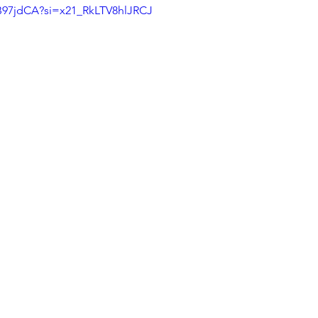
JB97jdCA?si=x21_RkLTV8hlJRCJ