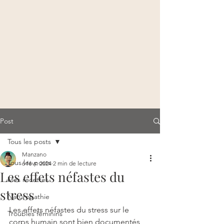
Post
Tous les posts
Manzano
Tous les posts
6 févr. 2024
2 min de lecture
Les effets néfastes du
Mes recettes
stress
Naturopathie
Les effets néfastes du stress sur le 
Troubles féminins
corps humain sont bien documentés, 