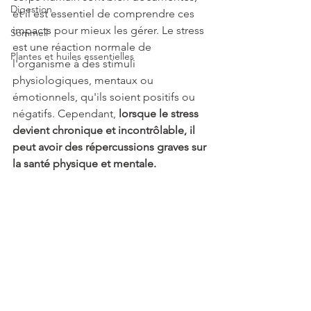
Digestion
et il est essentiel de comprendre ces 
impacts pour mieux les gérer. Le stress 
Sommeil
est une réaction normale de 
Plantes et huiles essentielles
l'organisme à des stimuli 
physiologiques, mentaux ou 
émotionnels, qu'ils soient positifs ou 
négatifs. Cependant, 
lorsque le stress 
devient chronique et incontrôlable, il 
peut avoir des répercussions graves sur 
la santé physique et mentale.