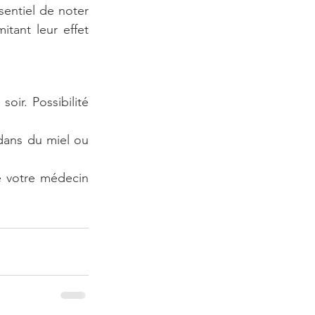
entiel de noter 
tant leur effet 
oir. Possibilité 
 dans du miel ou 
e votre médecin 