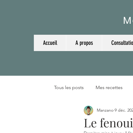
M
Accueil
A propos
Consultati
Tous les posts
Mes recettes
Manzano
9 déc. 20
Plantes et huiles essentielles
Le fenoui
Dernière mise à jour :
1 fé