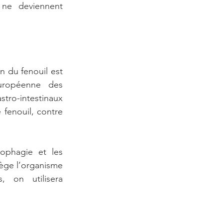
ne deviennent 
n du fenouil est 
uropéenne des 
tro-intestinaux 
fenouil, contre 
ophagie et les 
ège l’organisme 
 on utilisera 