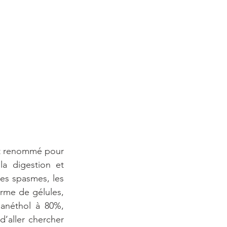
est renommé pour 
a digestion et 
les spasmes, les 
orme de gélules, 
'anéthol à 80%, 
’aller chercher 