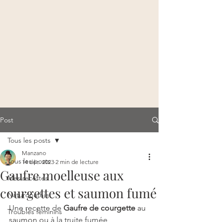
Post
Tous les posts
Manzano
Tous les posts
14 déc. 2023
2 min de lecture
Gaufre moelleuse aux
Mes recettes
courgettes et saumon fumé
Naturopathie
Une recette de 
Gaufre de courgette 
au 
Troubles féminins
saumon
ou
 à la truite fumée 