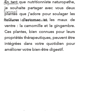
En tant que nutritionniste naturopathe, 
Digestion
je souhaite partager avec vous deux 
Sommeil
plantes que j'adore pour soulager les 
brûlures d'estomac et les maux de 
Plantes et huiles essentielles
ventre : la camomille et le gingembre. 
Ces plantes, bien connues pour leurs 
propriétés thérapeutiques, peuvent être 
intégrées dans votre quotidien pour 
améliorer votre bien-être digestif.