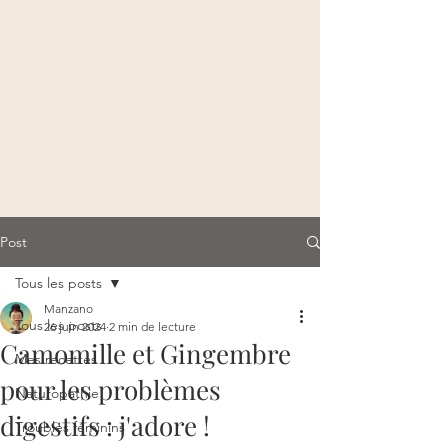
Post
Tous les posts
Manzano
Tous les posts
26 juin 2024
2 min de lecture
Camomille et Gingembre
Mes recettes
pour les problèmes
Naturopathie
digestifs : j'adore !
Troubles féminins