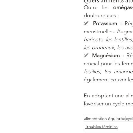
Outre les 
omégas
douloureuses :
✅ Potassium :
 Rég
menstruelles. Augm
haricots, les lentill
les pruneaux, les avo
✅ Magnésium :
 Ré
crucial pour les fe
feuilles, les amande
également couvrir les
En adoptant une alim
favoriser un cycle m
alimentation équibrée
cyc
Troubles féminins