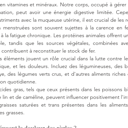
n vitamines et minéraux. Notre corps, occupé à gérer l
mmation, peut avoir une énergie digestive limitée. Cep
riments avec la muqueuse utérine, il est crucial de les 
menstruées sont souvent sujettes à la carence en fer
t à la fatigue chronique. Les protéines animales offrent u
le, tandis que les sources végétales, combinées ave
 contribuent à reconstituer le stock de fer.
s éléments jouent un rôle crucial dans la lutte contre le 
ique, et les douleurs. Incluez des légumineuses, des b
ye, des légumes verts crus, et d'autres aliments riches 
ion quotidienne.
cides gras, tels que ceux présents dans les poissons ble
e lin et de caméline, peuvent influencer positivement l'in
graisses saturées et trans présentes dans les aliments i
es grasses.
énuent la douleur des règles ?