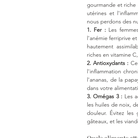
gourmande et riche e
utérines et l'infla
nous perdons des nut
1. Fer :
 Les femmes 
l'anémie ferriprive e
hautement assimilab
riches en vitamine C,
2. Antioxydants :
 Ce
l'inflammation chron
l'ananas, de la papa
dans votre alimentat
3. Omégas 3 :
 Les a
les huiles de noix, d
douleur. Évitez les 
gâteaux, et les viand
Quels aliments att