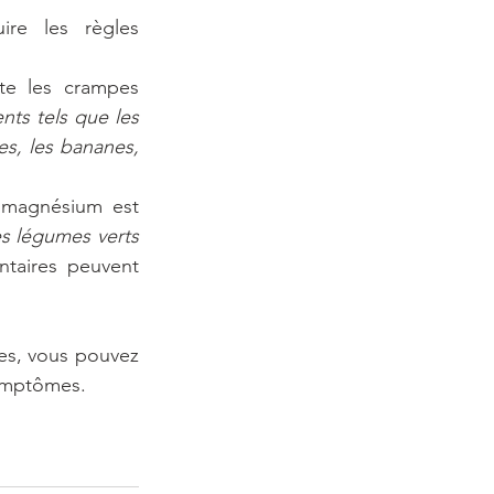
re les règles 
te les crampes 
nts tels que les 
es, les bananes, 
 magnésium est 
es légumes verts 
taires peuvent 
es, vous pouvez 
symptômes.