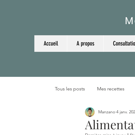
M
Accueil
A propos
Consultati
Tous les posts
Mes recettes
Manzano
4 janv. 20
Plantes et huiles essentielles
Alimentat
Dernière mise à jour :
1 fé