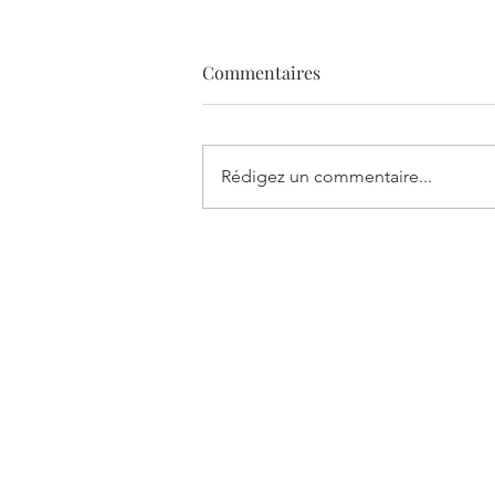
Commentaires
Rédigez un commentaire...
Pourquoi les probiotiques
font partis de ma méthode !
Me contacter
E-mail :
sylviemanzano@yahoo.fr
Tél :
06 15 78 90 81