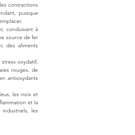
es contractions 
endant, puisque 
remplacer.
, conduisant à 
ne source de fer 
c des aliments 
stress oxydatif, 
aies rouges, de 
en antioxydants 
us, les noix et 
flammation et la 
ndustriels, les 